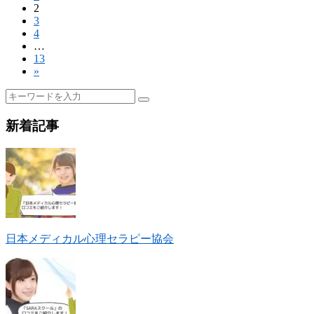
2
3
4
…
13
»
新着記事
日本メディカル心理セラピー協会