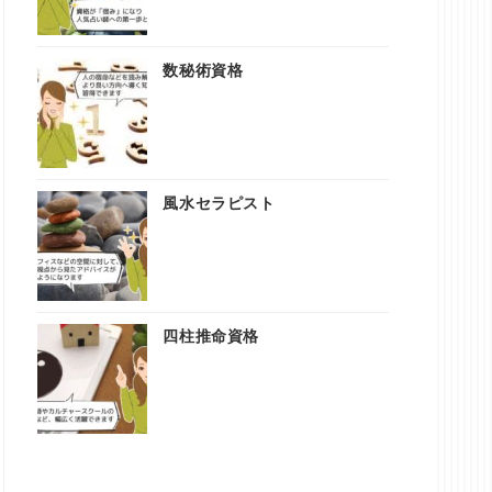
数秘術資格
風水セラピスト
四柱推命資格