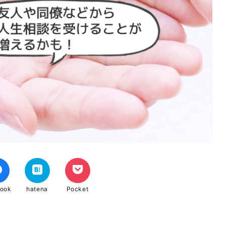
book
hatena
Pocket