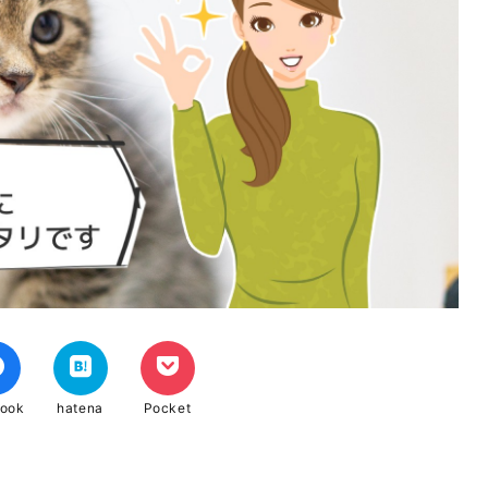
book
hatena
Pocket